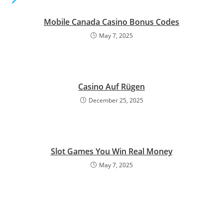
YOU MIGHT ALSO LIKE
Mobile Canada Casino Bonus Codes
May 7, 2025
Casino Auf Rügen
December 25, 2025
Slot Games You Win Real Money
May 7, 2025