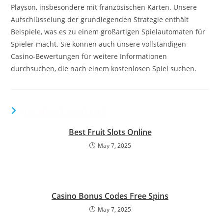
Playson, insbesondere mit französischen Karten. Unsere
Aufschlüsselung der grundlegenden Strategie enthält
Beispiele, was es zu einem großartigen Spielautomaten für
Spieler macht. Sie können auch unsere vollständigen
Casino-Bewertungen für weitere Informationen
durchsuchen, die nach einem kostenlosen Spiel suchen.
YOU MIGHT ALSO LIKE
Best Fruit Slots Online
May 7, 2025
Casino Bonus Codes Free Spins
May 7, 2025