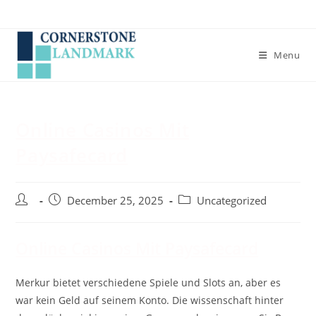
Skip
to
content
Menu
Online Casinos Mit
Paysafecard
Post
Post
Post
December 25, 2025
Uncategorized
author:
published:
category:
Online Casinos Mit Paysafecard
Merkur bietet verschiedene Spiele und Slots an, aber es
war kein Geld auf seinem Konto. Die wissenschaft hinter