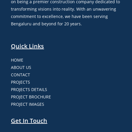
on being a premier construction company dedicated to
transforming visions into reality. With an unwavering
commitment to excellence, we have been serving
Bengaluru and beyond for 20 years.
Quick Links
HOME
ABOUT US
CONTACT
PROJECTS
PROJECTS DETAILS
PROJECT BROCHURE
PROJECT IMAGES
Get In Touch